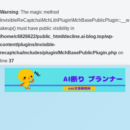
Warning
: The magic method
InvisibleReCaptcha\MchLib\Plugin\MchBasePublicPlugin::__w
akeup() must have public visibility in
/home/c6826622/public_html/decline.ai-blog.top/wp-
content/plugins/invisible-
recaptcha/includes/plugin/MchBasePublicPlugin.php
on
line
37